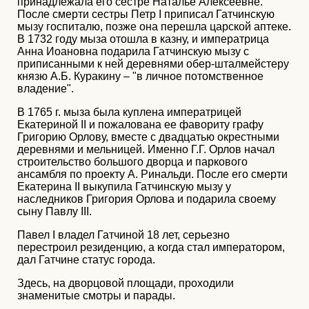
принадлежала его сестре Наталье Алексеевне.
После смерти сестры Петр I приписал Гатчинскую
мызу госпиталю, позже она перешла царской аптеке.
В 1732 году мыза отошла в казну, и императрица
Анна Иоановна подарила Гатчинскую мызу с
приписанными к ней деревнями обер-шталмейстеру
князю А.Б. Куракину – "в личное потомственное
владение".
В 1765 г. мыза была куплена императрицей
Екатериной II и пожалована ее фавориту графу
Григорию Орлову, вместе с двадцатью окрестными
деревнями и мельницей. Именно Г.Г. Орлов начал
строительство большого дворца и паркового
ансамбля по проекту А. Ринальди. После его смерти
Екатерина II выкупила Гатчинскую мызу у
наследников Григория Орлова и подарила своему
сыну Павлу III.
Павел I владел Гатчиной 18 лет, серьезно
перестроил резиденцию, а когда стал императором,
дал Гатчине статус города.
Здесь, на дворцовой площади, проходили
знаменитые смотры и парады.