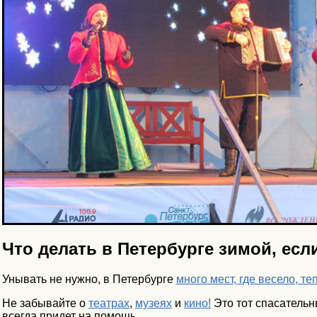
Что делать в Петербурге зимой, есл
Унывать не нужно, в Петербурге
много мест, где весело, те
Не забывайте о
театрах
,
музеях
и
кино!
Это тот спасательн
всегда придет на помощь.