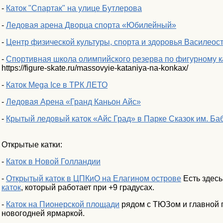
-
Каток "Спартак" на улице Бутлерова
-
Ледовая арена Дворца спорта «Юбилейный»
-
Центр физической культуры, спорта и здоровья Василеос
-
Спортивная школа олимпийского резерва по фигурному к
https://figure-skate.ru/massovyie-kataniya-na-konkax/
-
Каток Mega Ice в ТРК ЛЕТО
-
Ледовая Арена «Гранд Каньон Айс»
-
Крытый ледовый каток «Айс Град» в Парке Сказок им. Б
Открытые катки:
-
Каток в Новой Голландии
-
Открытый каток в ЦПКиО на Елагином острове
Есть здесь
каток
, который работает при +9 градусах.
-
Каток на Пионерской площади
рядом с ТЮЗом и главной 
новогодней ярмаркой.