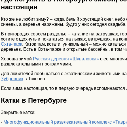
настоящая
Кто же не любит зиму? – когда белый хрустящий снег, небо 
синевы, а деревья наряжены, будто у них сегодня свадьба..
В пригородах совсем раздолье – катание на ватрушках, г
хотите отдохнуть и покататься на лыжах, ватрушках, на кон
Охта-парк
. Каток там, кстати, уникальный – можно кататьс
деревьев. Есть в Охта-парке и открытые бассейны, в том ч
Хороша зимой
Русская деревня «Шуваловка»
с ее многоч
развлекательными программами.
Для любителей пообщаться с экзотическими животными н
Зубровник
в Токсово.
Если зима настоящая, то в первую очередь вспоминаются л
Катки в Петербурге
Закрытые катки:
-
Многофункциональный развлекательный комплекс «Таври