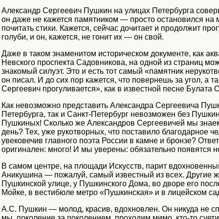
Александр Сергеевич Пушкин на улицах Петербурга совер
он даже не кажется памятником — просто остановился на м
почитать стихи. Кажется, сейчас дочитает и продолжит про
голуби, и он, кажется, не гонит их — он свой.
Даже в таком знаменитом историческом документе, как а
Невского проспекта Садовникова, на одной из страниц мож
знакомый силуэт. Это и есть тот самый «памятник нерукот
он писал. И до сих пор кажется, что повернешь за угол, а 
Сергеевич прогуливается», как в известной песне Булата 
Как невозможно представить Александра Сергеевича Пушк
Петербурга, так и Санкт-Петербург невозможен без Пушкина
Пушкиных! Сколько же Александров Сергеевичей мы знае
день? Тех, уже рукотворных, что поставило благодарное че
увековечив главного поэта России в камне и бронзе? Отве
оригинален: много! И мы уверены: обязательно появятся н
В самом центре, на площади Искусств, парит вдохновенны
Аникушина — пожалуй, самый известный из всех. Другие ж
Пушкинской улице, у Пушкинского Дома, во дворе его пос
Мойке, в вестибюле метро «Пушкинская» и в лицейском са
А.С. Пушкин — молод, красив, вдохновлен. Он никуда не сп
мы, поколение за поколением, проходим мимо, кто-то суети