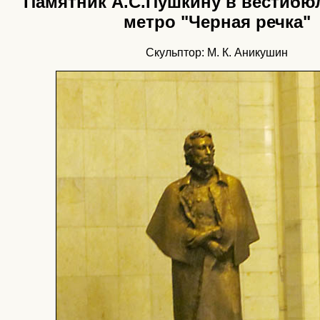
Памятник А.С.Пушкину в вестибю
метро "Черная речка"
Скульптор: М. К. Аникушин