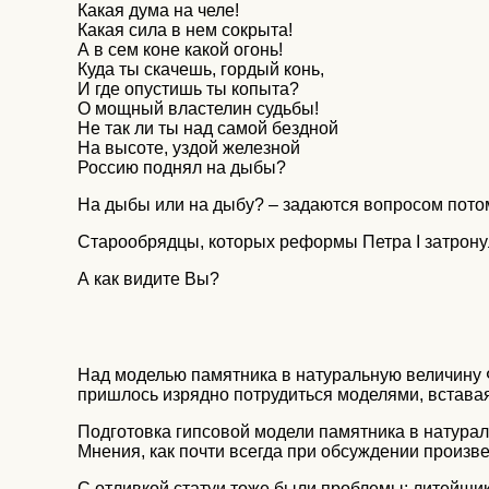
Какая дума на челе!
Какая сила в нем сокрыта!
А в сем коне какой огонь!
Куда ты скачешь, гордый конь,
И где опустишь ты копыта?
О мощный властелин судьбы!
Не так ли ты над самой бездной
На высоте, уздой железной
Россию поднял на дыбы?
На дыбы или на дыбу? – задаются вопросом потом
Старообрядцы, которых реформы Петра I затрону
А как видите Вы?
Над моделью памятника в натуральную величину Ф
пришлось изрядно потрудиться моделями, вставая
Подготовка гипсовой модели памятника в натурал
Мнения, как почти всегда при обсуждении произ
С отливкой статуи тоже были проблемы: литейщик