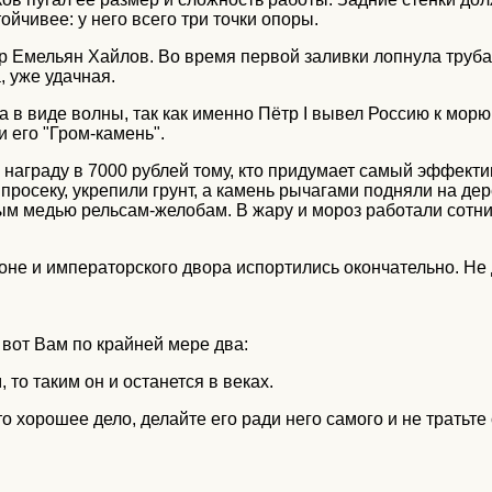
ойчивее: у него всего три точки опоры.
 Емельян Хайлов. Во время первой заливки лопнула труба
, уже удачная.
в виде волны, так как именно Пётр I вывел Россию к морю.
 его "Гром-камень".
а награду в 7000 рублей тому, кто придумает самый эффект
и просеку, укрепили грунт, а камень рычагами подняли на 
медью рельсам-желобам. В жару и мороз работали сотни л
не и императорского двора испортились окончательно. Не 
 вот Вам по крайней мере два:
то таким он и останется в веках.
сто хорошее дело, делайте его ради него самого и не трать