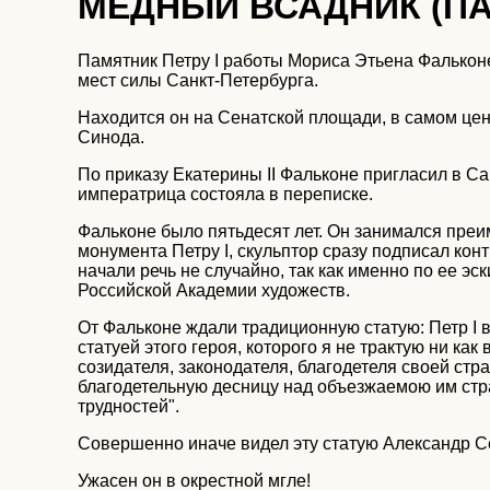
МЕДНЫЙ ВСАДНИК (ПА
Памятник Петру I работы Мориса Этьена Фальконе
мест силы Санкт-Петербурга.
Находится он на Сенатской площади, в самом це
Синода.
По приказу Екатерины II Фальконе пригласил в Са
императрица состояла в переписке.
Фальконе было пятьдесят лет. Он занимался пре
монумента Петру I, скульптор сразу подписал ко
начали речь не случайно, так как именно по ее э
Российской Академии художеств.
От Фальконе ждали традиционную статую: Петр I в
статуей этого героя, которого я не трактую ни как
созидателя, законодателя, благодетеля своей стра
благодетельную десницу над объезжаемою им стр
трудностей".
Совершенно иначе видел эту статую Александр Се
Ужасен он в окрестной мгле!