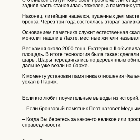
задняя часть становилась тяжелее, а памятник уст
Наконец, литейщик нашёлся, пушечных дел мастер
бронза. Через три года состоялась вторая заливка
Основанием памятника служит естественная скала 
монолит нашли в Лахте, местные жители называли
Вес камня около 2000 тонн. Екатерина II объявил
площадь. В итоге технология была такая: сделал
шары. Шары передвигались по деревянным обитым 
дальше уже везли на барже.
К моменту установки памятника отношения Фалько
уехал в Париж.
Если кто любит поучительные выводы из историй,
– Если бронзовый памятник Поэт назовет Медным, 
– Когда Вы беретесь за какое-то великое или про
справедливости.