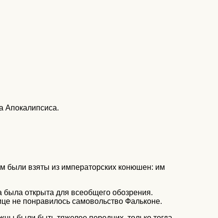
а Апокалипсиса.
ом были взяты из императорских конюшен: им
а была открыта для всеобщего обозрения.
ице не понравилось самовольство Фальконе.
жны были быть тяжелее передних, только тогда