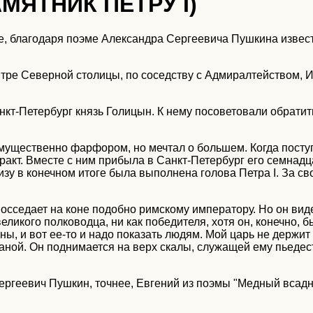
МЯТНИК ПЕТРУ I)
, благодаря поэме Александра Сергеевича Пушкина извест
нтре Северной столицы, по соседству с Адмиралтейством, 
нкт-Петербург князь Голицын. К нему посоветовали обратит
имущественно фарфором, но мечтал о большем. Когда посту
нтракт. Вместе с ним прибыла в Санкт-Петербург его семна
скизу в конечном итоге была выполнена голова Петра I. За 
осседает на коне подобно римскому императору. Но он виде
 великого полководца, ни как победителя, хотя он, конечно, 
ны, и вот ее-то и надо показать людям. Мой царь не держит
аной. Он поднимается на верх скалы, служащей ему пьедес
ргеевич Пушкин, точнее, Евгений из поэмы "Медный всадн