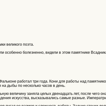
ки великого поэта.
ли особенно болезненно, видели в этом памятнике Всадник
альконе работал три года. Кони для работы над памятник
 на дыбы по несколько часов в день.
ьную величину заняла целых двенадцать лет, после чего он
ведения искусства, высказывались самые разные. Императр
ов пугал ее размер и сложность работы. Задние стенки дол