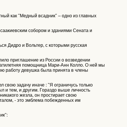
ный как "Медный всадник" – одно из главных
Исаакиевским собором и зданиями Сената и
ься Дидро и Вольтер, с которыми русская
пило приглашение из России о возведении
дцатилетняя помощница Мари-Анн Колло. О ней мы
свою работу девушка была принята в члены
л свою задачу иначе : "Я ограничусь только
был и тем, и другим. Гораздо выше личность
 никакого жезла, он простирает свою
талом, - это эмблема побежденных им
ик":